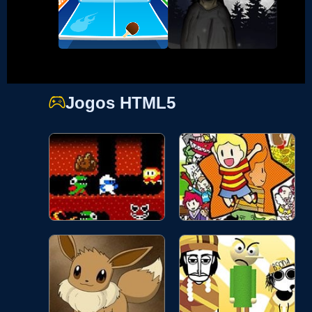
Jogos HTML5