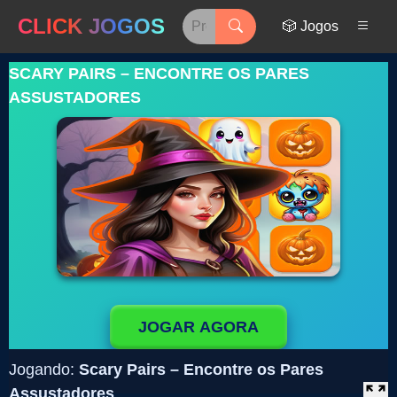
CLICK JOGOS
🎲 Jogos
SCARY PAIRS – ENCONTRE OS PARES
ASSUSTADORES
JOGAR AGORA
Jogando:
Scary Pairs – Encontre os Pares
Assustadores