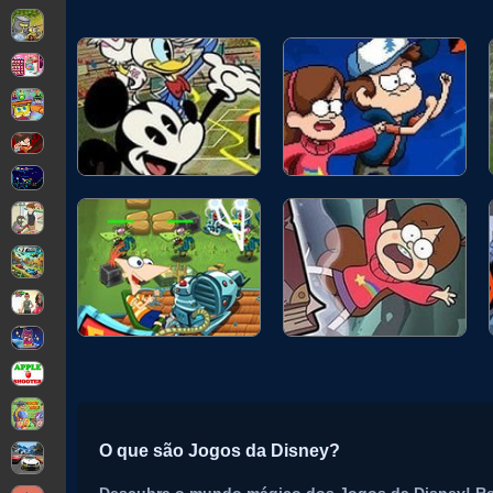
O que são Jogos da Disney?