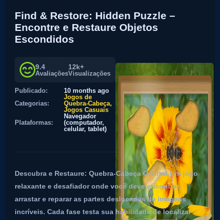
Find & Restore: Hidden Puzzle –
Encontre e Restaure Objetos
Escondidos
9.4
12k+
Avaliações
Visualizações
Publicado:
10 months ago
Jogos de
Categorias:
Quebra-Cabeça
Jogos Casuais
Navegador
Plataformas:
(computador,
celular, tablet)
Descubra e Restaure: Quebra-Cabeça Oculto! Um jogo
relaxante e desafiador onde você deve encontrar,
arrastar e reparar as partes deslocadas de imagens
incríveis. Cada fase testa sua habilidade de localizar