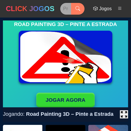
CLICK JOGOS
🎲 Jogos
ROAD PAINTING 3D – PINTE A ESTRADA
JOGAR AGORA
Jogando:
Road Painting 3D – Pinte a Estrada