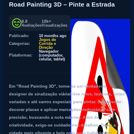
Road Painting 3D – Pinte a Estrada
8.8
10k+
Avaliações
Visualizações
Publicado:
10 months ago
Jogos de
Categorias:
Corrida e
Direção
Navegador
Plataformas:
(computador,
celular, tablet)
Em "Road Painting 3D", torne-se um verdadeiro
designer de sinalização viária! Use rolos, texturas, cores
variadas e até carros especiais para pintar. Sua missão:
decorar placas e aplicar marcações rodoviárias com
precisão, buscando a nota máxima. Além de
criatividade, exige-se cuidado nos detalhes. Deixe a
cidade mais vibrante e bela com suas habilidades!