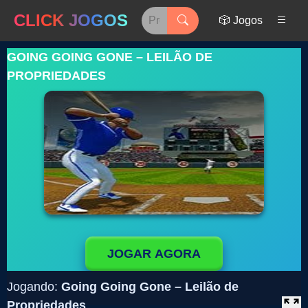
CLICK JOGOS
🎲 Jogos
GOING GOING GONE – LEILÃO DE
PROPRIEDADES
JOGAR AGORA
Jogando:
Going Going Gone – Leilão de
Propriedades