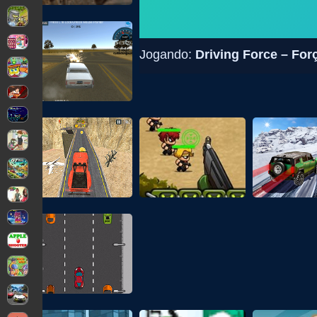
Jogando:
Driving Force – For