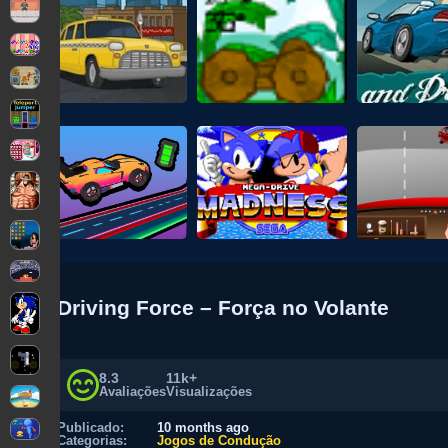
Driving Force – Força no Volante
8.3
11k+
Avaliações
Visualizações
Publicado:
10 months ago
Categorias:
Jogos de Condução