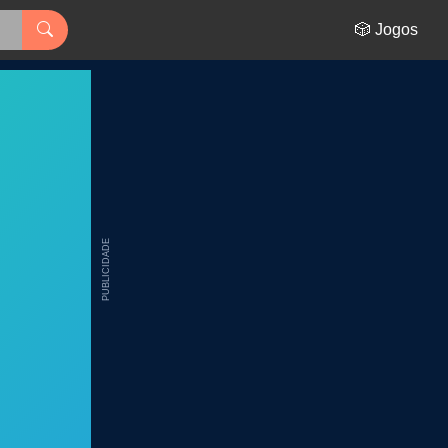
🎲 Jogos
PUBLICIDADE