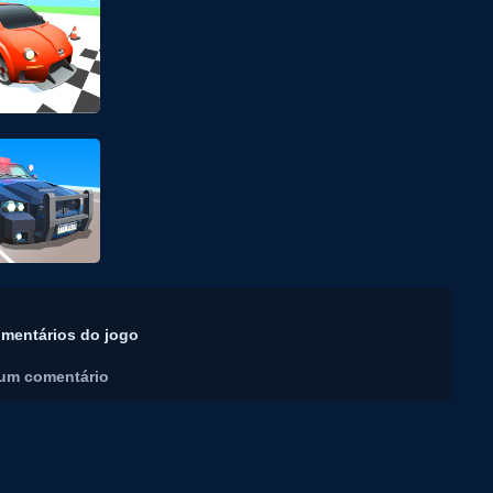
mentários do jogo
um comentário