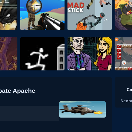
mbate Apache
Co
Nenh