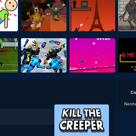
Co
Nenh