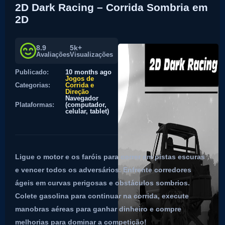
2D Dark Racing – Corrida Sombria em
2D
8.9
5k+
Avaliações
Visualizações
Publicado:
10 months ago
Jogos de
Categorias:
Corrida e
Direção
Navegador
Plataformas:
(computador,
celular, tablet)
Ligue o motor e os faróis para correr em pistas escuras
e vencer todos os adversários. Enfrente corredores
ágeis em curvas perigosas e obstáculos sombrios.
Colete gasolina para continuar na corrida, execute
manobras aéreas para ganhar dinheiro e compre
melhorias para dominar a competição!