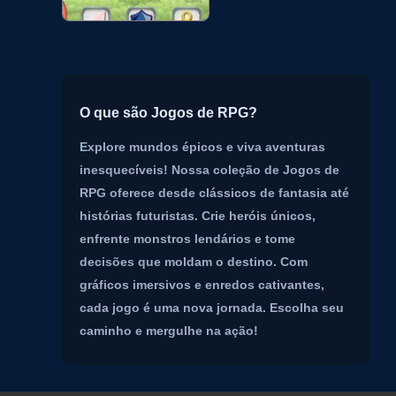
O que são Jogos de RPG?
Explore mundos épicos e viva aventuras
inesquecíveis! Nossa coleção de Jogos de
RPG oferece desde clássicos de fantasia até
histórias futuristas. Crie heróis únicos,
enfrente monstros lendários e tome
decisões que moldam o destino. Com
gráficos imersivos e enredos cativantes,
cada jogo é uma nova jornada. Escolha seu
caminho e mergulhe na ação!