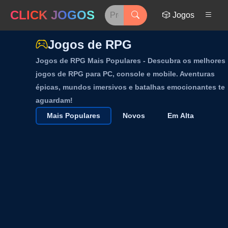
CLICK JOGOS
🎲 Jogos
Jogos de RPG
Jogos de RPG Mais Populares - Descubra os melhores
jogos de RPG para PC, console e mobile. Aventuras
épicas, mundos imersivos e batalhas emocionantes te
aguardam!
Mais Populares
Novos
Em Alta