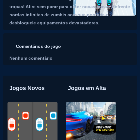
tropas! Atire sem parar para obter novas armas. Enfrente
hordas infinitas de zumbis com sua pontaria e
desbloqueie equipamentos devastadores.
Comentários do jogo
Nenhum comentário
Jogos Novos
Jogos em Alta