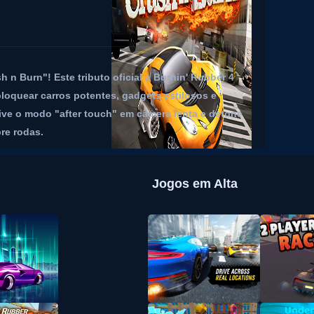
n Burn"! Este tributo oficial a Burnin' Rubber 4
loquear carros potentes, gadgets estilosos e
tive o modo "after touch" em câmera lenta e detone
re rodas.
Jogos em Alta