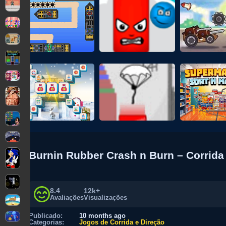
Burnin Rubber Crash n Burn – Corrida
8.4
12k+
Avaliações
Visualizações
Publicado:
10 months ago
Categorias:
Jogos de Corrida e Direção