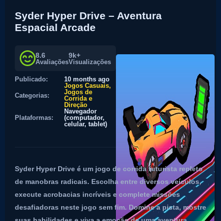
Syder Hyper Drive – Aventura
Espacial Arcade
8.6
9k+
Avaliações
Visualizações
Publicado:
10 months ago
Jogos Casuais
Jogos de
Categorias:
Corrida e
Direção
Navegador
Plataformas:
(computador,
celular, tablet)
Syder Hyper Drive é um jogo de corrida futurista repleto
de manobras radicais. Escolha entre diversos veículos,
execute acrobacias incríveis e complete missões
desafiadoras neste jogo sem fim. Domine a pista, mostre
suas habilidades e viva a emoção de uma aventura