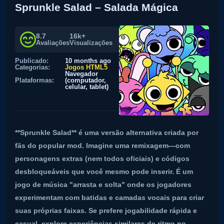
Sprunkle Salad – Salada Mágica
8.7
16k+
Avaliações
Visualizações
Publicado:
10 months ago
Categorias:
Jogos HTML5
Navegador
Plataformas:
(computador,
celular, tablet)
**Sprunkle Salad** é uma versão alternativa criada por
fãs do popular mod. Imagine uma remixagem—com
personagens extras (nem todos oficiais) e códigos
desbloqueáveis que você mesmo pode inserir. É um
jogo de música "arrasta e solta" onde os jogadores
experimentam com batidas e camadas vocais para criar
suas próprias faixas. Se prefere jogabilidade rápida e
casual, explore experiências similares de ritmo no