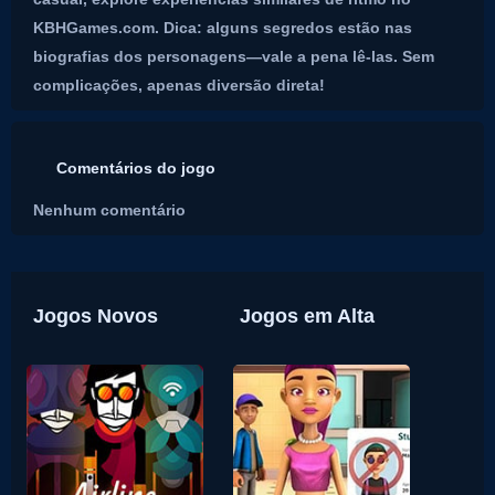
KBHGames.com. Dica: alguns segredos estão nas
biografias dos personagens—vale a pena lê-las. Sem
complicações, apenas diversão direta!
Comentários do jogo
Nenhum comentário
Jogos Novos
Jogos em Alta