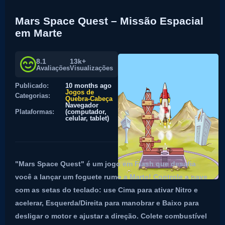
Mars Space Quest – Missão Espacial
em Marte
8.1
13k+
Avaliações
Visualizações
Publicado:
10 months ago
Jogos de
Categorias:
Quebra-Cabeça
Navegador
Plataformas:
(computador,
celular, tablet)
"Mars Space Quest" é um jogo em Flash que desafia
você a lançar um foguete rumo a Marte! Controle a nave
com as setas do teclado: use Cima para ativar Nitro e
acelerar, Esquerda/Direita para manobrar e Baixo para
desligar o motor e ajustar a direção. Colete combustível