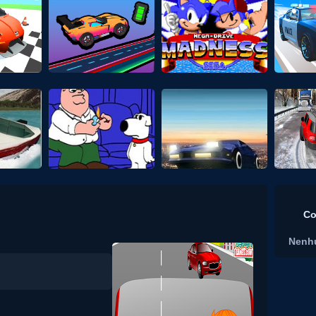
Co
Nenh