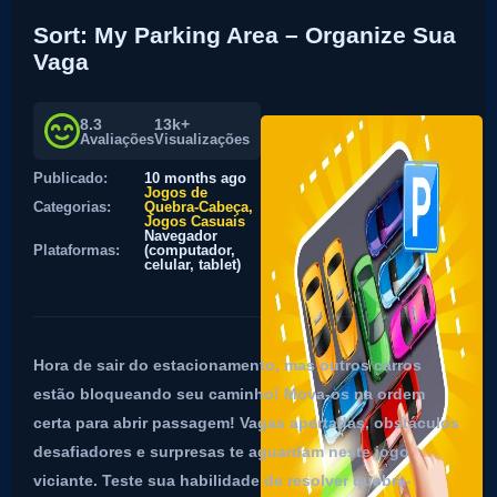
Sort: My Parking Area – Organize Sua
Vaga
8.3
13k+
Avaliações
Visualizações
Publicado:
10 months ago
Jogos de
Categorias:
Quebra-Cabeça
Jogos Casuais
Navegador
Plataformas:
(computador,
celular, tablet)
Hora de sair do estacionamento, mas outros carros
estão bloqueando seu caminho! Mova-os na ordem
certa para abrir passagem! Vagas apertadas, obstáculos
desafiadores e surpresas te aguardam neste jogo
viciante. Teste sua habilidade de resolver quebra-