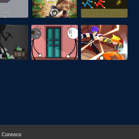
e Conosco