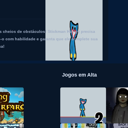
s cheios de obstáculos! Stickman Huggy precisa
e-o com habilidade e garanta que ele complete sua
ca!
Jogos em Alta