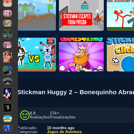
Stickman Huggy 2 – Bonequinho Abra
8.8
17k+
Avaliações
Visualizações
Publicado:
10 months ago
Categorias:
Jogos de Aventura