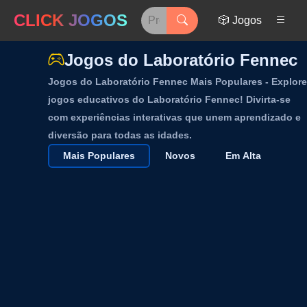
CLICK JOGOS
🎲 Jogos
Jogos do Laboratório Fennec
Jogos do Laboratório Fennec Mais Populares - Explore
jogos educativos do Laboratório Fennec! Divirta-se
com experiências interativas que unem aprendizado e
diversão para todas as idades.
Mais Populares
Novos
Em Alta