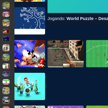
Jogando:
World Puzzle – Des