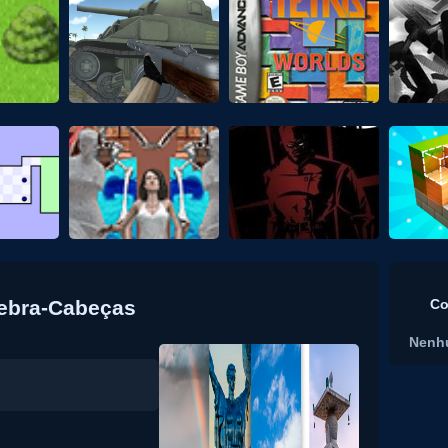
uebra-Cabeças
Co
Nenh