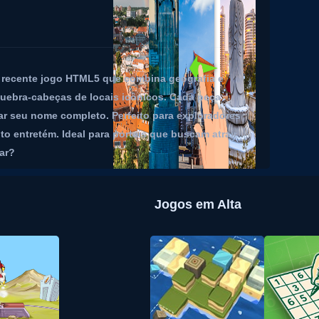
 recente jogo HTML5 que combina geografia e
uebra-cabeças de locais icônicos. Cada peça
ar seu nome completo. Perfeito para exploradores
o entretém. Ideal para portais que buscam atrair
ar?
Jogos em Alta