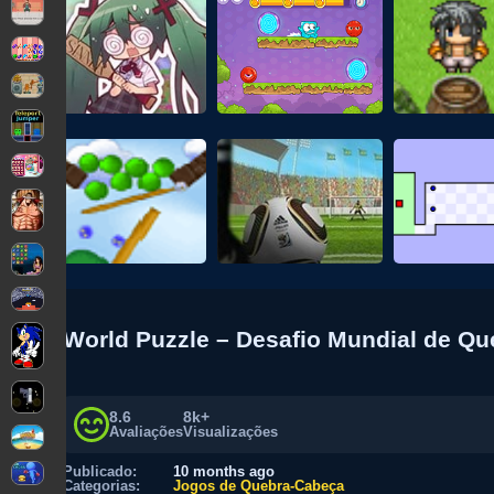
World Puzzle – Desafio Mundial de Q
8.6
8k+
Avaliações
Visualizações
Publicado:
10 months ago
Categorias:
Jogos de Quebra-Cabeça