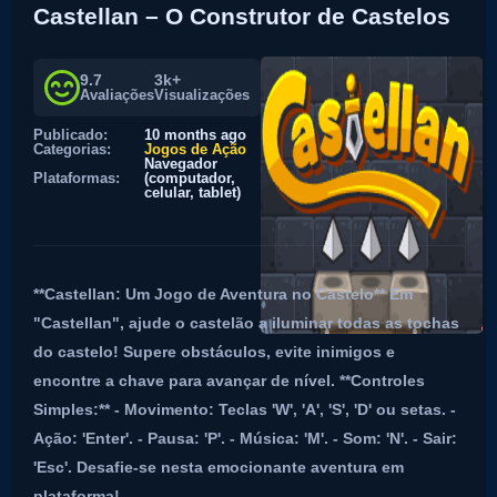
Castellan – O Construtor de Castelos
9.7
3k+
Avaliações
Visualizações
Publicado:
10 months ago
Categorias:
Jogos de Ação
Navegador
Plataformas:
(computador,
celular, tablet)
**Castellan: Um Jogo de Aventura no Castelo** Em
"Castellan", ajude o castelão a iluminar todas as tochas
do castelo! Supere obstáculos, evite inimigos e
encontre a chave para avançar de nível. **Controles
Simples:** - Movimento: Teclas 'W', 'A', 'S', 'D' ou setas. -
Ação: 'Enter'. - Pausa: 'P'. - Música: 'M'. - Som: 'N'. - Sair:
'Esc'. Desafie-se nesta emocionante aventura em
plataforma!