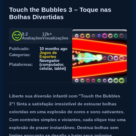
Touch the Bubbles 3 – Toque nas
Bolhas Divertidas
8.2
12k+
Avaliações
Visualizações
Publicado:
10 months ago
Jogos de
Categorias:
Esportes
Navegador
Plataformas:
(computador,
celular, tablet)
Liberte sua diversão infantil com "Touch the Bubbles
3"! Sinta a satisfação irresistível de estourar bolhas
coloridas em uma explosão de cores e sons cativantes.
Com controles simples e viciantes, cada clique traz uma
explosão de prazer instantâneo. Destrua bolhas sem
limites enquanto se desafia a bater seus próprios