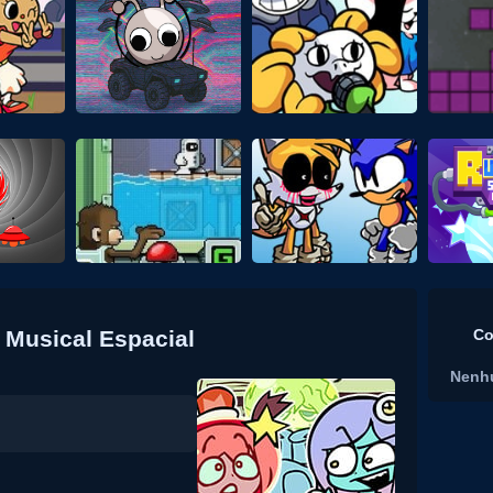
 Musical Espacial
Co
Nenh