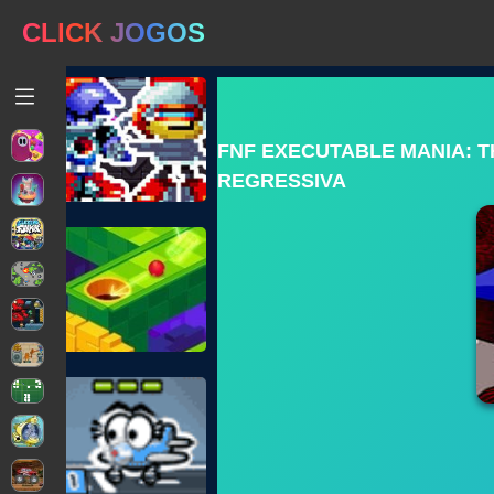
CLICK JOGOS
FNF EXECUTABLE MANIA: 
REGRESSIVA