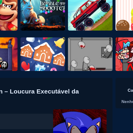
 – Loucura Executável da
Co
Nenh