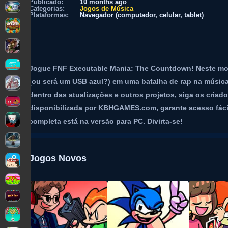
Publicado:
10 months ago
Categorias:
Jogos de Música
Plataformas:
Navegador (computador, celular, tablet)
Jogue FNF Executable Mania: The Countdown! Neste mod 
(ou será um USB azul?) em uma batalha de rap na música
dentro das atualizações e outros projetos, siga os criad
disponibilizada por KBHGAMES.com, garante acesso fácil
completa está na versão para PC. Divirta-se!
Jogos Novos