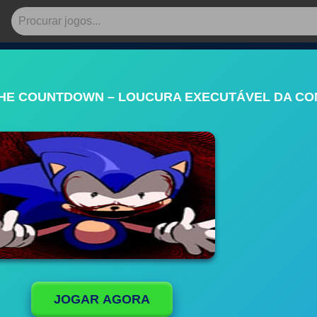
THE COUNTDOWN – LOUCURA EXECUTÁVEL DA C
JOGAR AGORA