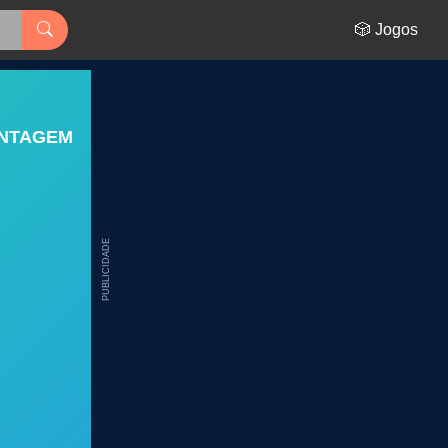
🎲 Jogos
ONTAGEM
PUBLICIDADE