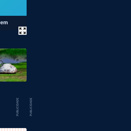
gem
PUBLICIDADE
PUBLICIDADE