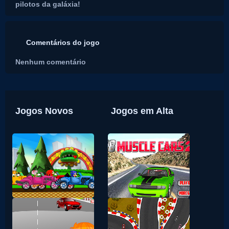
pilotos da galáxia!
Comentários do jogo
Nenhum comentário
Jogos Novos
Jogos em Alta