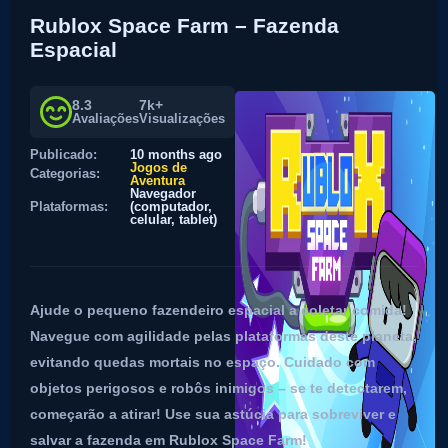
Rublox Space Farm – Fazenda
Espacial
8.3
7k+
Avaliações
Visualizações
Publicado:
10 months ago
Jogos de
Categorias:
Aventura
Navegador
Plataformas:
(computador,
celular, tablet)
Ajude o pequeno fazendeiro espacial a coletar comida!
Navegue com agilidade pelas plataformas deste planeta,
evitando quedas mortais no espaço. Cuidado com
objetos perigosos e robôs inimigos – se te detectarem,
começarão a atirar! Use sua astúcia para sobreviver e
salvar a fazenda em Rublox Space Farm!