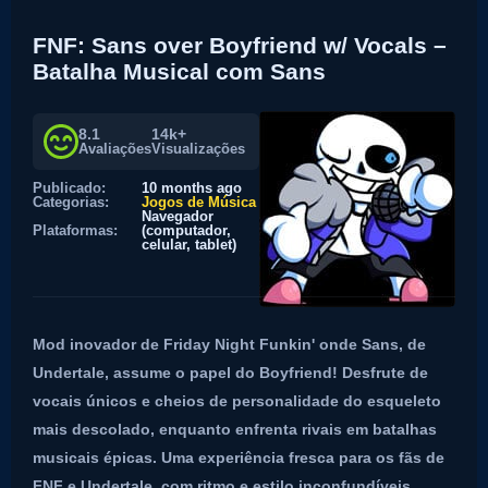
FNF: Sans over Boyfriend w/ Vocals –
Batalha Musical com Sans
8.1
14k+
Avaliações
Visualizações
Publicado:
10 months ago
Categorias:
Jogos de Música
Navegador
Plataformas:
(computador,
celular, tablet)
Mod inovador de Friday Night Funkin' onde Sans, de
Undertale, assume o papel do Boyfriend! Desfrute de
vocais únicos e cheios de personalidade do esqueleto
mais descolado, enquanto enfrenta rivais em batalhas
musicais épicas. Uma experiência fresca para os fãs de
FNF e Undertale, com ritmo e estilo inconfundíveis.