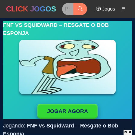
CLICK JOGOS
🎲 Jogos
FNF VS SQUIDWARD – RESGATE O BOB
ESPONJA
JOGAR AGORA
Jogando:
FNF vs Squidward – Resgate o Bob
Esponja