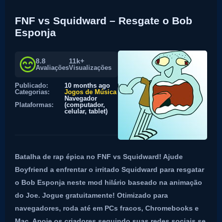
FNF vs Squidward – Resgate o Bob
Esponja
8.8
11k+
Avaliações
Visualizações
Publicado:
10 months ago
Categorias:
Jogos de Música
Navegador
Plataformas:
(computador,
celular, tablet)
Batalha de rap épica no FNF vs Squidward! Ajude
Boyfriend a enfrentar o irritado Squidward para resgatar
o Bob Esponja neste mod hilário baseado na animação
do Joe. Jogue gratuitamente! Otimizado para
navegadores, roda até em PCs fracos, Chromebooks e
Mac. Apoie os criadores seguindo suas redes sociais se