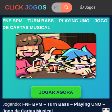
CLICK JOGOS
🎲 Jogos
FNF BPM – TURN BASS – PLAYING UNO – JOGO
DE CARTAS MUSICAL
JOGAR AGORA
Jogando:
FNF BPM – Turn Bass – Playing UNO –
Jogo de Cartas Musical