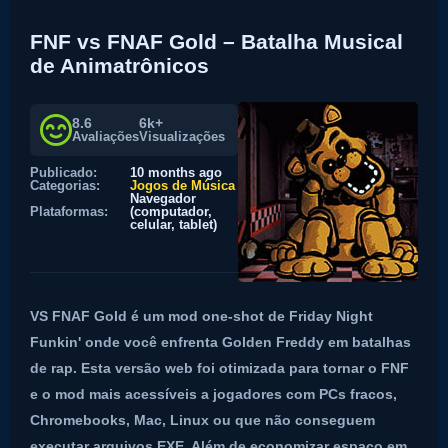
FNF vs FNAF Gold – Batalha Musical
de Animatrônicos
8.6
6k+
Avaliações
Visualizações
Publicado:
10 months ago
Categorias:
Jogos de Música
Navegador
Plataformas:
(computador,
celular, tablet)
VS FNAF Gold é um mod one-shot de Friday Night
Funkin' onde você enfrenta Golden Freddy em batalhas
de rap. Esta versão web foi otimizada para tornar o FNF
e o mod mais acessíveis a jogadores com PCs fracos,
Chromebooks, Mac, Linux ou que não conseguem
executar arquivos EXE. Além de economizar espaço em