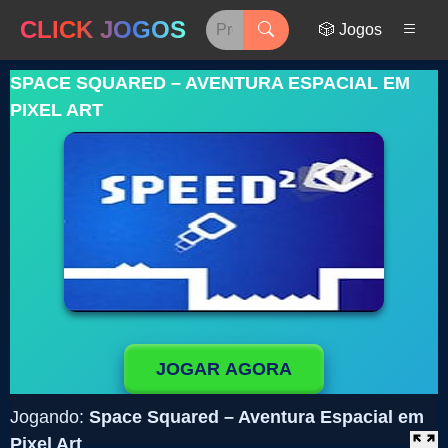
CLICK JOGOS
🎲 Jogos
SPACE SQUARED – AVENTURA ESPACIAL EM
PIXEL ART
JOGAR AGORA
Jogando:
Space Squared – Aventura Espacial em
Pixel Art