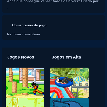
Acha que consegue vencer todos os níveis? Criado por
.
Comentários do jogo
Nenhum comentário
Jogos Novos
Jogos em Alta