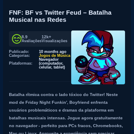
FNF: BF vs Twitter Feud – Batalha
Musical nas Redes
8.9
12k+
Avaliações
Visualizações
Publicado:
10 months ago
Categorias:
Jogos de Música
Navegador
Plataformas:
(computador,
celular, tablet)
Batalha rítmica contra o lado tóxico do Twitter! Neste
mod de Friday Night Funkin', Boyfriend enfrenta
usuários problemáticos e dramas da plataforma em
batalhas musicais intensas. Jogue agora gratuitamente
no navegador - perfeito para PCs fracos, Chromebooks,
Mac ou Linux. Aproveite a experiência sem precisar