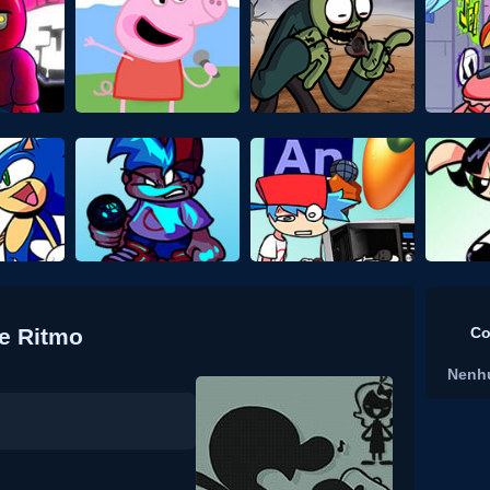
e Ritmo
Co
Nenh