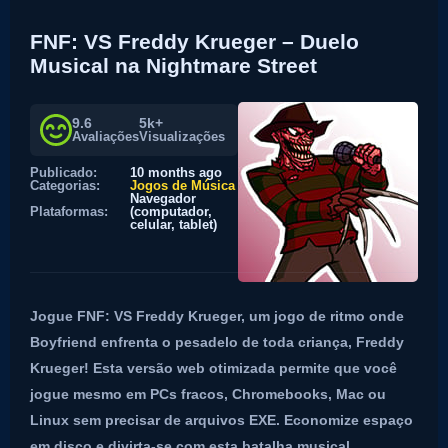
FNF: VS Freddy Krueger – Duelo
Musical na Nightmare Street
9.6
5k+
Avaliações
Visualizações
Publicado:
10 months ago
Categorias:
Jogos de Música
Navegador
Plataformas:
(computador,
celular, tablet)
Jogue FNF: VS Freddy Krueger, um jogo de ritmo onde
Boyfriend enfrenta o pesadelo de toda criança, Freddy
Krueger! Esta versão web otimizada permite que você
jogue mesmo em PCs fracos, Chromebooks, Mac ou
Linux sem precisar de arquivos EXE. Economize espaço
em disco e divirta-se com esta batalha musical