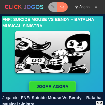
CLICK JOGOS
🎲 Jogos
FNF: SUICIDE MOUSE VS BENDY – BATALHA
MUSICAL SINISTRA
JOGAR AGORA
Jogando:
FNF: Suicide Mouse Vs Bendy – Batalha
Musical Sinistra