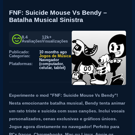
FNF: Suicide Mouse Vs Bendy –
Batalha Musical Sinistra
8.4
12k+
Avaliações
Visualizações
Publicado:
10 months ago
Categorias:
Jogos de Música
Navegador
Plataformas:
(computador,
celular, tablet)
Experimente o mod "FNF: Suicide Mouse Vs Bendy"!
Nesta emocionante batalha musical, Bendy tenta animar
um rato triste e suicida com suas canções. Inclui vocais
personalizados, cenas exclusivas e gráficos únicos.
Jogue agora diretamente no navegador! Perfeito para
PCs fracos, Chromebooks, Mac ou Linux. Apoie os