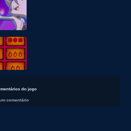
mentários do jogo
um comentário