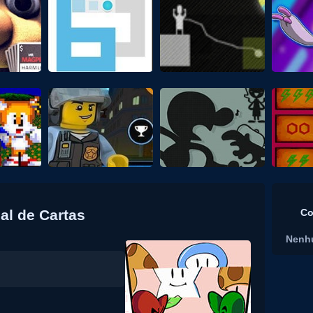
al de Cartas
Co
Nenh