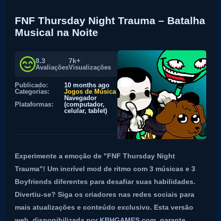
FNF Thursday Night Trauma – Batalha
Musical na Noite
8.3
7k+
Avaliações
Visualizações
Publicado:
10 months ago
Categorias:
Jogos de Música
Navegador
Plataformas:
(computador,
celular, tablet)
Experimente a emoção de "FNF Thursday Night
Trauma"! Um incrível mod de ritmo com 3 músicas e 3
Boyfriends diferentes para desafiar suas habilidades.
Divertiu-se? Siga os criadores nas redes sociais para
mais atualizações e conteúdo exclusivo. Esta versão
web, disponibilizada por KBHGAMES.com, garante