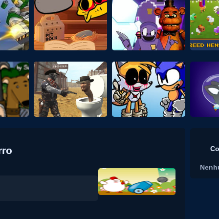
rro
Co
Nenh