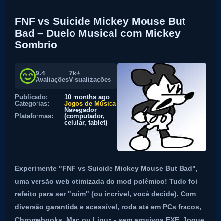
FNF vs Suicide Mickey Mouse But
Bad – Duelo Musical com Mickey
Sombrio
9.4
7k+
Avaliações
Visualizações
Publicado:
10 months ago
Categorias:
Jogos de Música
Navegador
Plataformas:
(computador,
celular, tablet)
Experimente "FNF vs Suicide Mickey Mouse But Bad",
uma versão web otimizada do mod polêmico! Tudo foi
refeito para ser "ruim" (ou incrível, você decide). Com
diversão garantida e acessível, roda até em PCs fracos,
Chromebooks, Mac ou Linux - sem arquivos EXE. Jogue