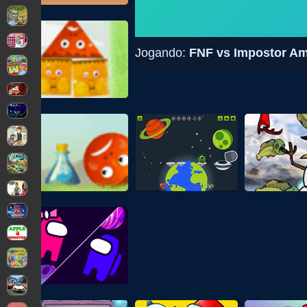
Jogando:
FNF vs Impostor Am