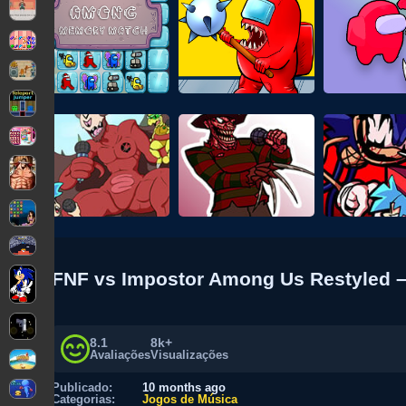
FNF vs Impostor Among Us Restyled –
8.1
8k+
Avaliações
Visualizações
Publicado:
10 months ago
Categorias:
Jogos de Música