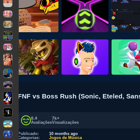
FNF vs Boss Rush (Sonic, Eteled, Sans
8.4
7k+
Avaliações
Visualizações
Publicado:
10 months ago
Categorias:
Jogos de Música