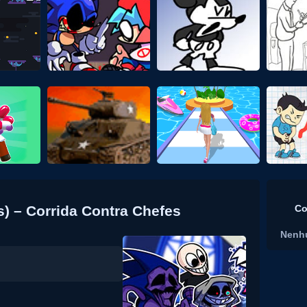
) – Corrida Contra Chefes
Co
Nenh