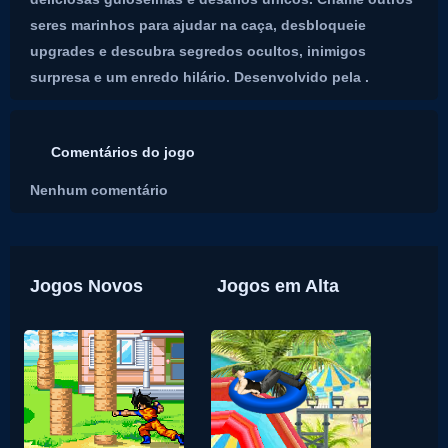
seres marinhos para ajudar na caça, desbloqueie
upgrades e descubra segredos ocultos, inimigos
surpresa e um enredo hilário. Desenvolvido pela .
Comentários do jogo
Nenhum comentário
Jogos Novos
Jogos em Alta