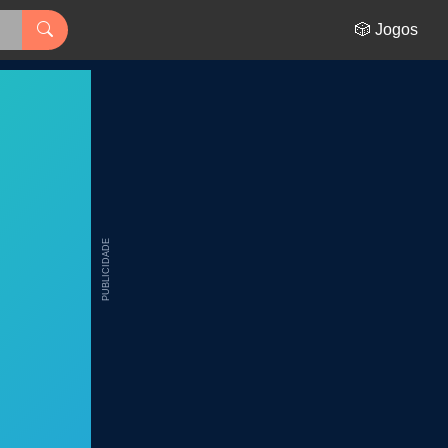
🎲 Jogos
PUBLICIDADE