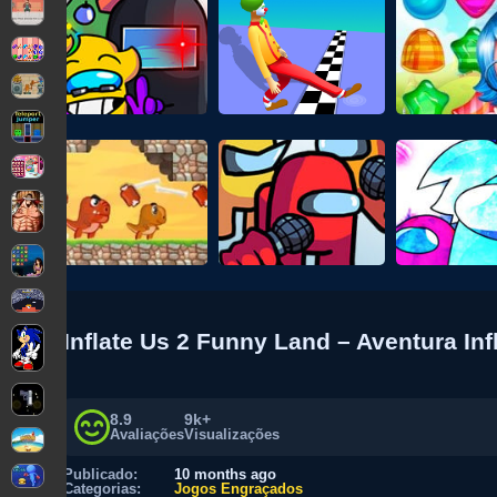
Inflate Us 2 Funny Land – Aventura Inf
8.9
9k+
Avaliações
Visualizações
Publicado:
10 months ago
Categorias:
Jogos Engraçados