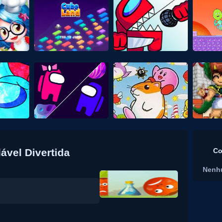
lável Divertida
Co
Nenh