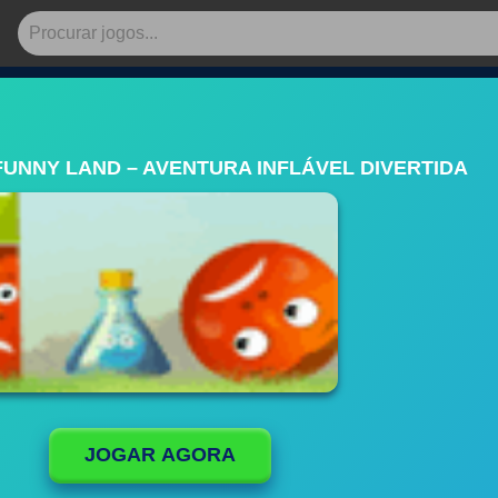
 FUNNY LAND – AVENTURA INFLÁVEL DIVERTIDA
JOGAR AGORA