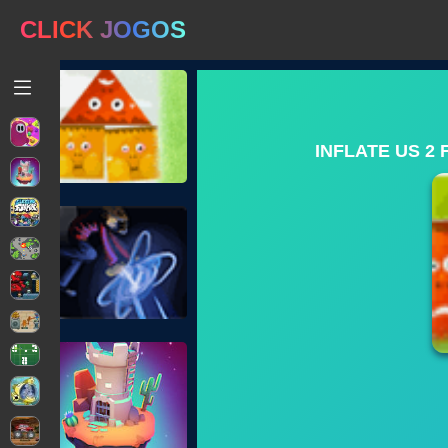
CLICK JOGOS
INFLATE US 2