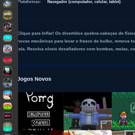
Plataformas:
Navegador (computador, celular, tablet)
Clique para Inflar! Os divertidos quebra-cabeças de físi
novas mecânicas para levar o frasco de bulbo, remova 
tela. Resolva níveis desafiadores com bombas, molas, cor
Jogos Novos