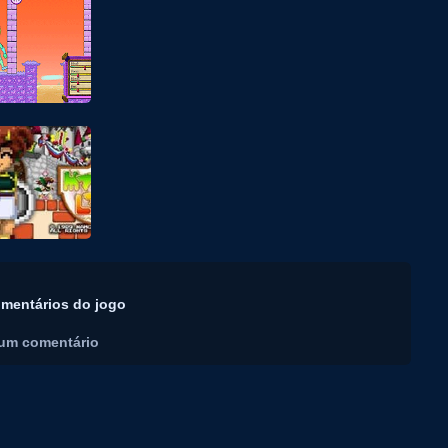
mentários do jogo
um comentário