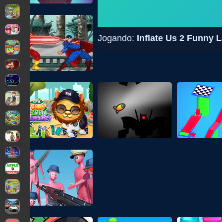
Jogando:
Inflate Us 2 Funny L