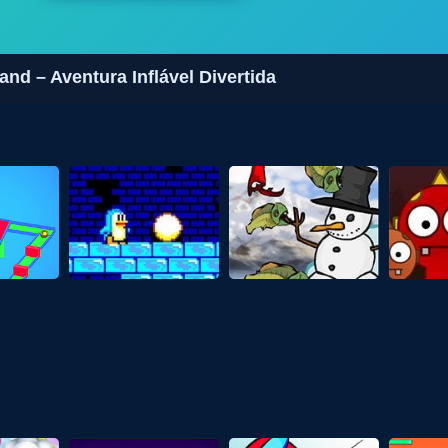
and – Aventura Inflável Divertida