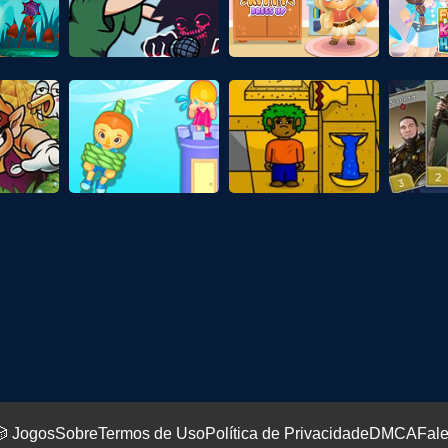
 Jogos
Sobre
Termos de Uso
Política de Privacidade
DMCA
Fal