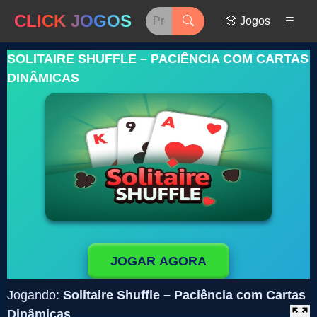
CLICK JOGOS
🎲 Jogos
SOLITAIRE SHUFFLE – PACIÊNCIA COM CARTAS
DINÂMICAS
JOGAR AGORA
Jogando:
Solitaire Shuffle – Paciência com Cartas
Dinâmicas