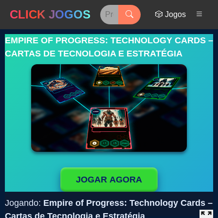
CLICK JOGOS
🎲 Jogos
EMPIRE OF PROGRESS: TECHNOLOGY CARDS –
CARTAS DE TECNOLOGIA E ESTRATÉGIA
JOGAR AGORA
Jogando:
Empire of Progress: Technology Cards –
Cartas de Tecnologia e Estratégia