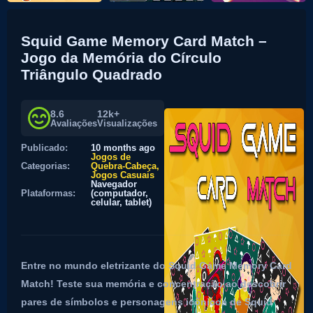
Squid Game Memory Card Match –
Jogo da Memória do Círculo
Triângulo Quadrado
8.6
12k+
Avaliações
Visualizações
Publicado:
10 months ago
Jogos de
Categorias:
Quebra-Cabeça
Jogos Casuais
Navegador
Plataformas:
(computador,
celular, tablet)
Entre no mundo eletrizante do Squid Game Memory Card
Match! Teste sua memória e concentração ao descobrir
pares de símbolos e personagens icônicos de Squid