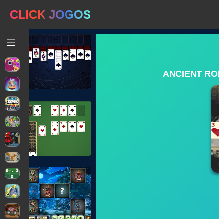
CLICK JOGOS
ANCIENT RO