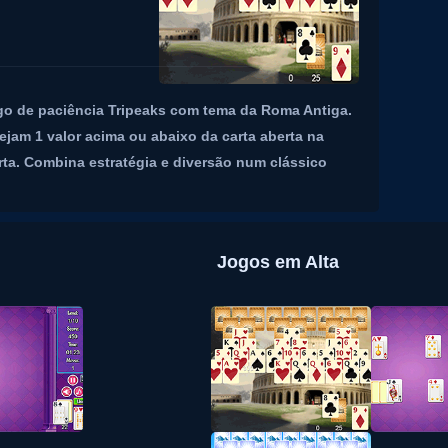
go de paciência Tripeaks com tema da Roma Antiga.
ejam 1 valor acima ou abaixo da carta aberta na
ta. Combina estratégia e diversão num clássico
Jogos em Alta