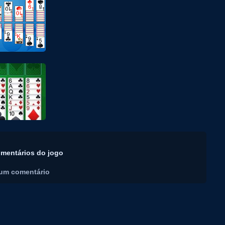
mentários do jogo
um comentário