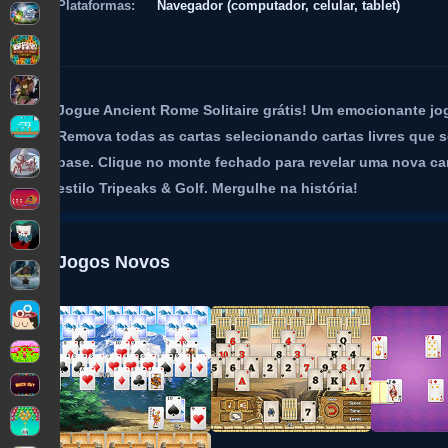
Plataformas:
Navegador (computador, celular, tablet)
Jogue Ancient Rome Solitaire grátis! Um emocionante jo
Remova todas as cartas selecionando cartas livres que s
base. Clique no monte fechado para revelar uma nova car
estilo Tripeaks & Golf. Mergulhe na história!
Jogos Novos