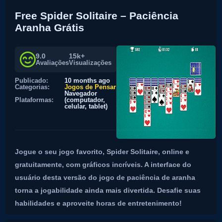
Free Spider Solitaire – Paciência
Aranha Grátis
9.0
15k+
Avaliações
Visualizações
Publicado:
10 months ago
Categorias:
Jogos de Pensar
Navegador
Plataformas:
(computador,
celular, tablet)
Jogue o seu jogo favorito, Spider Solitaire, online e
gratuitamente, com gráficos incríveis. A interface do
usuário desta versão do jogo de paciência de aranha
torna a jogabilidade ainda mais divertida. Desafie suas
habilidades e aproveite horas de entretenimento!