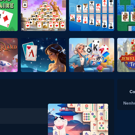
Co
Nenh